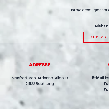
info@ernst-glaeser.
Nicht 
ZURÜCK 
ADRESSE
Manfred-von-Ardenne-Allee 19
E-Mail
in
71522 Backnang
Tel
Fa