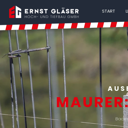
START
L
AUS
MAURER:
Backn