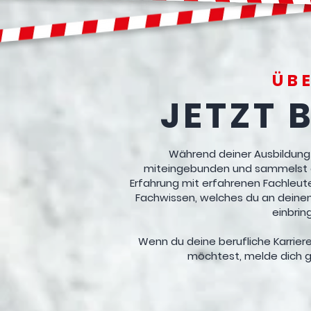
ÜB
JETZT 
Während deiner Ausbildung 
miteingebunden und sammelst au
Erfahrung mit erfahrenen Fachleute
Fachwissen, welches du an deinen
einbrin
Wenn du deine berufliche Karrie
möchtest, melde dich ge