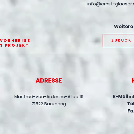
info@ernst-glaeser.
Weitere
ZURÜCK 
VORHERIGE
S
PROJEKT
ADRESSE
Manfred-von-Ardenne-Allee 19
E-Mail
in
71522 Backnang
Tel
Fa