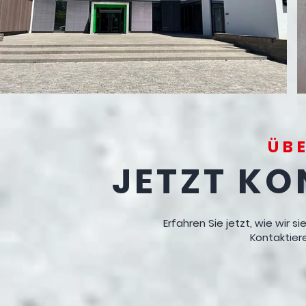
ÜB
JETZT KO
Erfahren Sie jetzt, wie wir s
Kontaktier