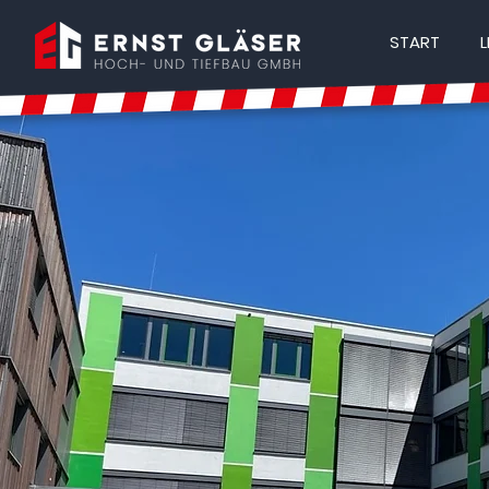
START
L